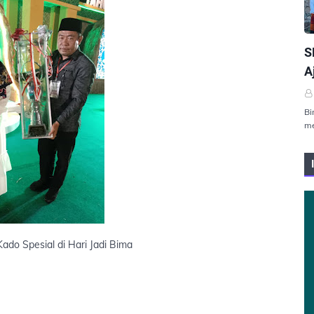
P
S
A
Bi
me
do Spesial di Hari Jadi Bima