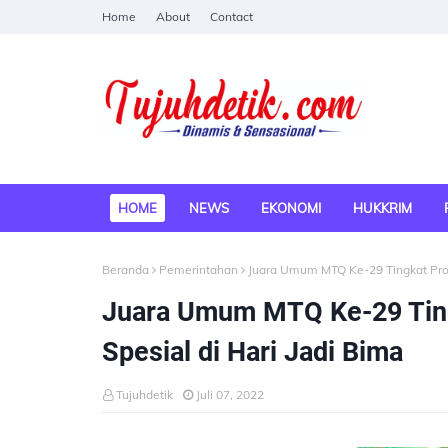
Home
About
Contact
HOME
NEWS
EKONOMI
HUKKRIM
Beranda
Pemerintahan
Juara Umum MTQ Ke-29 Tingkat Provi
Juara Umum MTQ Ke-29 Ting
Spesial di Hari Jadi Bima
Tujuhdetik
Juli 07, 2022