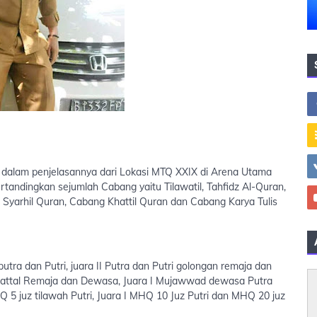
 dalam penjelasannya dari Lokasi MTQ XXIX di Arena Utama
andingkan sejumlah Cabang yaitu Tilawatil, Tahfidz Al-Quran,
Syarhil Quran, Cabang Khattil Quran dan Cabang Karya Tulis
putra dan Putri, juara II Putra dan Putri golongan remaja dan
 Murattal Remaja dan Dewasa, Juara I Mujawwad dewasa Putra
HQ 5 juz tilawah Putri, Juara I MHQ 10 Juz Putri dan MHQ 20 juz