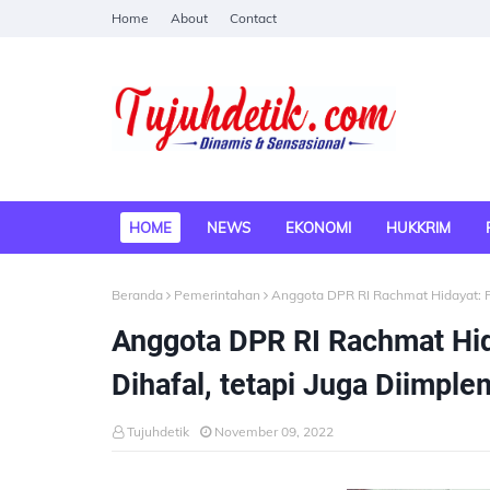
Home
About
Contact
HOME
NEWS
EKONOMI
HUKKRIM
Beranda
Pemerintahan
Anggota DPR RI Rachmat Hidayat: P
Anggota DPR RI Rachmat Hid
Dihafal, tetapi Juga Diimpl
Tujuhdetik
November 09, 2022