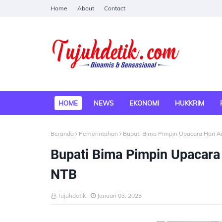
Home
About
Contact
HOME
NEWS
EKONOMI
HUKKRIM
Beranda
Pemerintahan
Bupati Bima Pimpin Upacara Hari A
Bupati Bima Pimpin Upacara 
NTB
Tujuhdetik
Januari 03, 2023