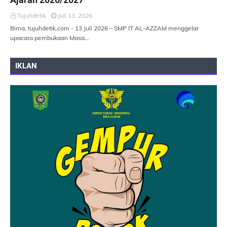
Tujuhdetik
Juli 13, 2026
Bima, tujuhdetik.com - 13 Juli 2026 – SMP IT AL-AZZAM menggelar
upacara pembukaan Masa…
IKLAN