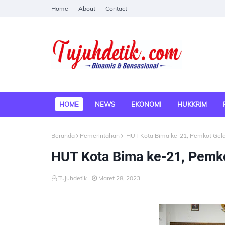
Home
About
Contact
HOME
NEWS
EKONOMI
HUKKRIM
Beranda
Pemerintahan
HUT Kota Bima ke-21, Pemkot Gela
HUT Kota Bima ke-21, Pemko
Tujuhdetik
Maret 28, 2023