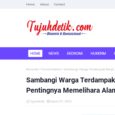
Home
About
Contact
HOME
NEWS
EKONOMI
HUKKRIM
Beranda
Pemerintahan
Sambangi Warga Terdampak Banjir,
Sambangi Warga Terdampak B
Pentingnya Memelihara Ala
Tujuhdetik
Maret 07, 2023