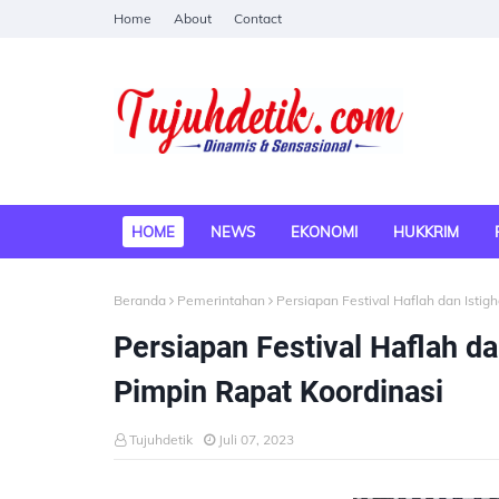
Home
About
Contact
HOME
NEWS
EKONOMI
HUKKRIM
Beranda
Pemerintahan
Persiapan Festival Haflah dan Isti
Persiapan Festival Haflah da
Pimpin Rapat Koordinasi
Tujuhdetik
Juli 07, 2023