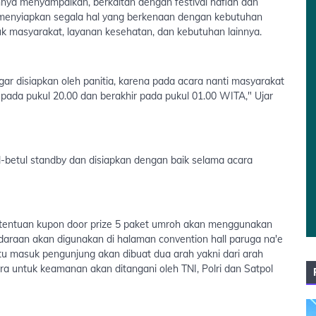
ya menyampaikan, berkaitan dengan festival haflah dan
 menyiapkan segala hal yang berkenaan dengan kebutuhan
uk masyarakat, layanan kesehatan, dan kebutuhan lainnya.
r disiapkan oleh panitia, karena pada acara nanti masyarakat
 pada pukul 20.00 dan berakhir pada pukul 01.00 WITA," Ujar
l-betul standby dan disiapkan dengan baik selama acara
etentuan kupon door prize 5 paket umroh akan menggunakan
daraan akan digunakan di halaman convention hall paruga na'e
tu masuk pengunjung akan dibuat dua arah yakni dari arah
a untuk keamanan akan ditangani oleh TNI, Polri dan Satpol