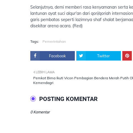
Selanjutnya, demi memberi rasa kenyamanan serta k
lantunan ayat suci alqur'an dari qori/qoriah interna
garis pembatas seperti lazimnya shaf shalat berjamaah
disekitar arena acara. (Red)
Tags:
Pemerintahan
Facebook
Twitter
LEBIH LAMA
Pemkot Bima Ikuti Vicon Pembagian Bendera Merah Putih O
Kemendagri
POSTING KOMENTAR
0 Komentar