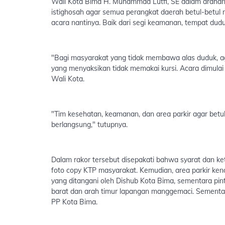
Wali Kota Bima H. Muhammad Lutfi, SE dalam arahann
istighosah agar semua perangkat daerah betul-betul
acara nantinya. Baik dari segi keamanan, tempat dud
"Bagi masyarakat yang tidak membawa alas duduk, aga
yang menyaksikan tidak memakai kursi. Acara dimulai
Wali Kota.
"Tim kesehatan, keamanan, dan area parkir agar betu
berlangsung," tutupnya.
Dalam rakor tersebut disepakati bahwa syarat dan k
foto copy KTP masyarakat. Kemudian, area parkir ken
yang ditangani oleh Dishub Kota Bima, sementara pin
barat dan arah timur lapangan manggemaci. Sementar
PP Kota Bima.