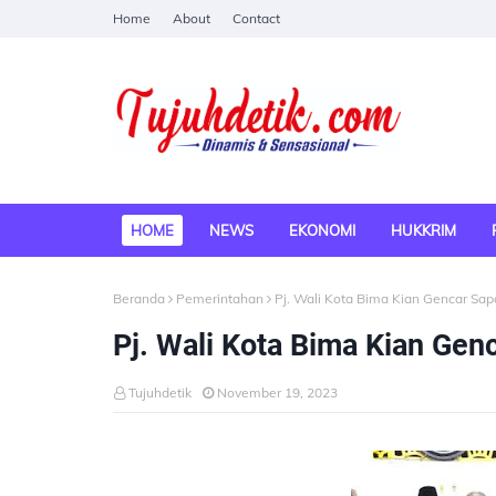
Home
About
Contact
HOME
NEWS
EKONOMI
HUKKRIM
Beranda
Pemerintahan
Pj. Wali Kota Bima Kian Gencar Sap
Pj. Wali Kota Bima Kian Gen
Tujuhdetik
November 19, 2023