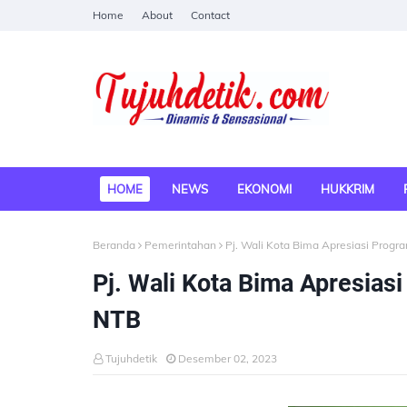
Home
About
Contact
HOME
NEWS
EKONOMI
HUKKRIM
Beranda
Pemerintahan
Pj. Wali Kota Bima Apresiasi Prog
Pj. Wali Kota Bima Apresia
NTB
Tujuhdetik
Desember 02, 2023