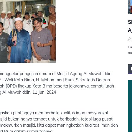
P
S
A
Bi
me
menggelar pengajian umum di Masjid Agung Al Muwahiddin
leh Pj. Wali Kota Bima, H. Mohammad Rum, Sekretaris Daerah
ah (OPD) lingkup Kota Bima beserta jajarannya, camat, lurah
 Al Muwahiddin, 11 Juni 2024
skan pentingnya memperbaiki kualitas iman masyarakat
jid bukan hanya tempat untuk beribadah, tetapi juga pusat
makmurkan masjid, kita dapat meningkatkan kualitas iman dan
mad Rum dalam sambutannya.