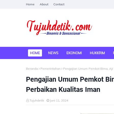
Home
About
Contact
HOME
NEWS
EKONOMI
HUKKRIM
Beranda
Pemerintahan
Pengajian Umum Pemkot Bima, Aji 
Pengajian Umum Pemkot Bim
Perbaikan Kualitas Iman
Tujuhdetik
Juni 11, 2024