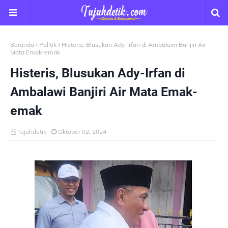
Beranda
Politik
Histeris, Blusukan Ady-Irfan di Ambalawi Banjiri Air
Mata Emak-emak
Histeris, Blusukan Ady-Irfan di
Ambalawi Banjiri Air Mata Emak-
emak
Tujuhdetik
Oktober 02, 2024