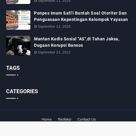
September 11, 2025
Ponpes Imam Safi'i Bantah Soal Otoriter Dan
Penguasaan Kepentingan Kelompok Yayasan
September 12, 2025
Mantan Kadis Sosial "AS",di Tahan Jaksa,
Dugaan Korupsi Bansos
September 21, 2022
TAGS
CATEGORIES
Home
Redaksi
Contact Us
Designed with
by
Way2Themes
| Distributed by
Blogger Templates