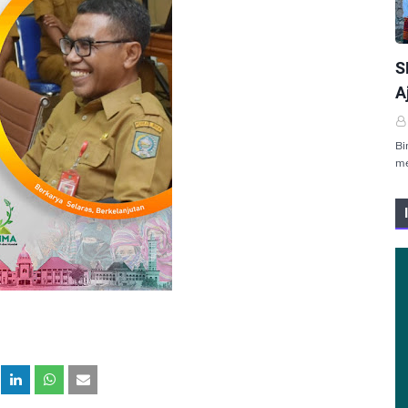
P
S
A
Bi
me