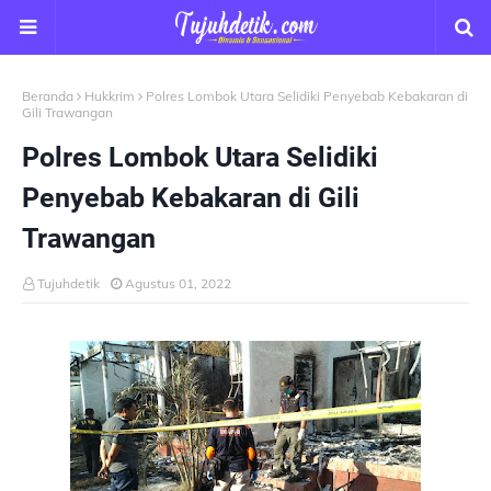
Beranda
Hukkrim
Polres Lombok Utara Selidiki Penyebab Kebakaran di
Gili Trawangan
Polres Lombok Utara Selidiki
Penyebab Kebakaran di Gili
Trawangan
Tujuhdetik
Agustus 01, 2022