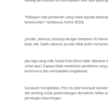
Apalagi pernyataan itu disampaikan saat apel gabung
"Kalaupun ada pemberian uang rokok kepada beber
keseluruhan," tandasnya, Kamis (5/10).
Jurnalis jelasnya, berkerja dengan landasan UU Nom
kode etik. Salah satunya, jurnalis tidak boleh meneri
Jika saja uang milik Sekda Kota Bima habis diberikan
untuk apa?. Supaya tidak melahirkan penafsiran yan
kontroversi dan menciptakan kegaduhan.
Gunawan mengatakan, Pers itu pilar keempat demokrasi,
dan penting untuk perkembangan demokrasi. Maka sep
pemangku kepentingan.