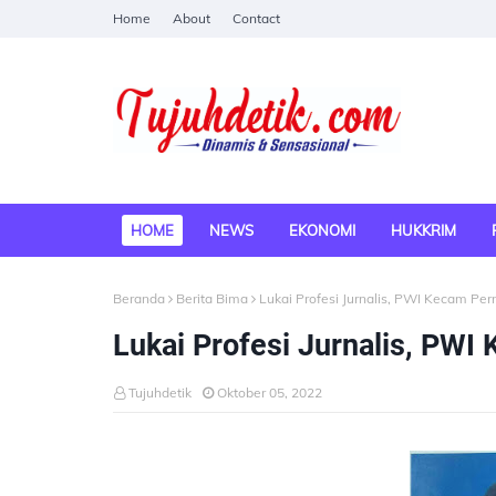
Home
About
Contact
HOME
NEWS
EKONOMI
HUKKRIM
Beranda
Berita Bima
Lukai Profesi Jurnalis, PWI Kecam Pe
Lukai Profesi Jurnalis, PW
Tujuhdetik
Oktober 05, 2022