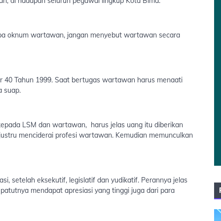
an, di hadapan seluruh pegawai lingkup Kota Bima.
apa oknum wartawan, jangan menyebut wartawan secara
or 40 Tahun 1999. Saat bertugas wartawan harus menaati
ma suap.
 kepada LSM dan wartawan, harus jelas uang itu diberikan
g justru menciderai profesi wartawan. Kemudian memunculkan
 setelah eksekutif, legislatif dan yudikatif. Perannya jelas
atutnya mendapat apresiasi yang tinggi juga dari para