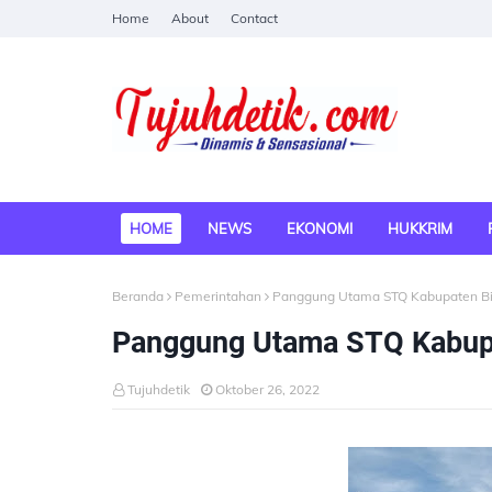
Home
About
Contact
HOME
NEWS
EKONOMI
HUKKRIM
Beranda
Pemerintahan
Panggung Utama STQ Kabupaten Bi
Panggung Utama STQ Kabup
Tujuhdetik
Oktober 26, 2022