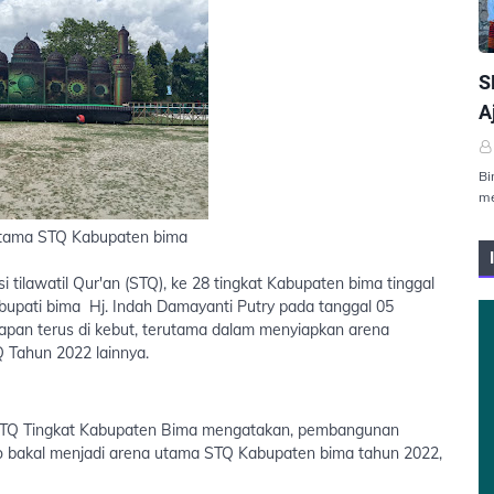
P
S
A
Bi
me
utama STQ Kabupaten bima
i tilawatil Qur'an (STQ), ke 28 tingkat Kabupaten bima tinggal
h bupati bima Hj. Indah Damayanti Putry pada tanggal 05
apan terus di kebut, terutama dalam menyiapkan arena
 Tahun 2022 lainnya.
 MTQ Tingkat Kabupaten Bima mengatakan, pembangunan
o bakal menjadi arena utama STQ Kabupaten bima tahun 2022,