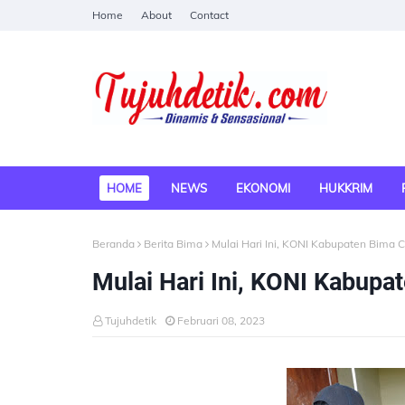
Home
About
Contact
HOME
NEWS
EKONOMI
HUKKRIM
Beranda
Berita Bima
Mulai Hari Ini, KONI Kabupaten Bima C
Mulai Hari Ini, KONI Kabupa
Tujuhdetik
Februari 08, 2023