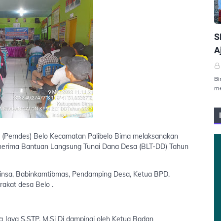
P
S
A
Bi
me
 (Pemdes) Belo Kecamatan Palibelo Bima melaksanakan
erima Bantuan Langsung Tunai Dana Desa (BLT-DD) Tahun
insa, Babinkamtibmas, Pendamping Desa, Ketua BPD,
akat desa Belo .
 Jaya S.STP, M.Si Di dampingi oleh Ketua Badan