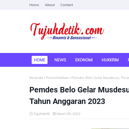
Home
About
Contact
HOME
NEWS
EKONOMI
HUKKRIM
Beranda
Pemerintahan
Pemdes Belo Gelar Musdesus, Pen
Pemdes Belo Gelar Musdesu
Tahun Anggaran 2023
Tujuhdetik
Maret 09, 2023