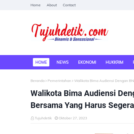
Home
About
Contact
HOME
NEWS
EKONOMI
HUKKRIM
Beranda
Pemerintahan
Walikota Bima Audiensi Dengan BN
Walikota Bima Audiensi De
Bersama Yang Harus Segera
Tujuhdetik
Oktober 27, 2023