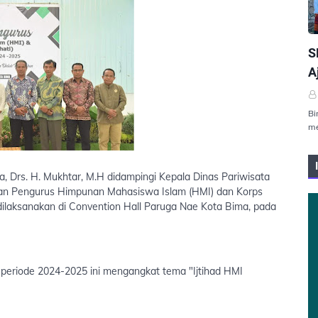
P
S
A
Bi
me
, Drs. H. Mukhtar, M.H didampingi Kepala Dinas Pariwisata
ikan Pengurus Himpunan Mahasiswa Islam (HMI) dan Korps
ilaksanakan di Convention Hall Paruga Nae Kota Bima, pada
eriode 2024-2025 ini mengangkat tema "Ijtihad HMI