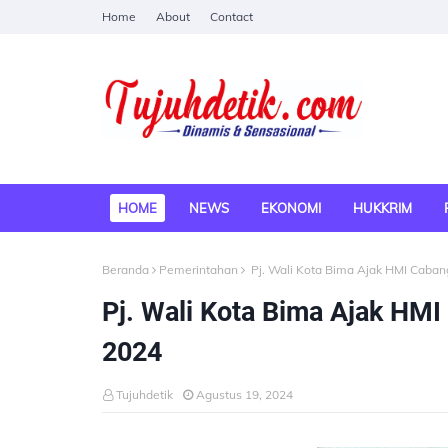
Home
About
Contact
HOME
NEWS
EKONOMI
HUKKRIM
Beranda
Pemerintahan
Pj. Wali Kota Bima Ajak HMI Caban
Pj. Wali Kota Bima Ajak HM
2024
Tujuhdetik
Agustus 19, 2024