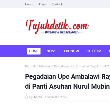
Home
About
Contact
HOME
NEWS
EKONOMI
HUKKRIM
Beranda
istimewa
Pegadaian Upc Ambalawi Rayakan HUT ke
Pegadaian Upc Ambalawi Ray
di Panti Asuhan Nurul Mubi
Tujuhdetik
April 09, 2026