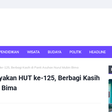
PENDIDIKAN
WISATA
BUDAYA
POLITIK
HEADLINE
-125, Berbagi Kasih di Panti Asuhan Nurul Mubin Bima
akan HUT ke-125, Berbagi Kasih
n Bima