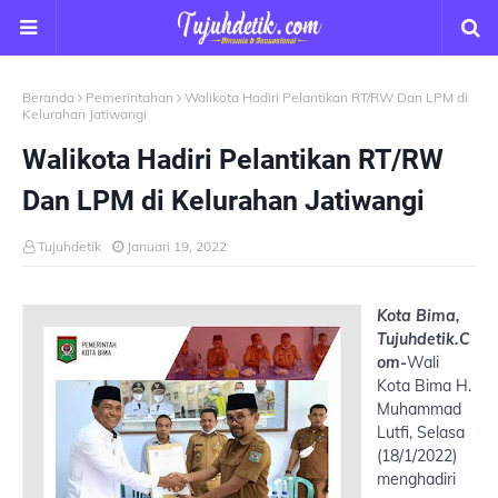
Beranda
Pemerintahan
Walikota Hadiri Pelantikan RT/RW Dan LPM di
Kelurahan Jatiwangi
Walikota Hadiri Pelantikan RT/RW
Dan LPM di Kelurahan Jatiwangi
Tujuhdetik
Januari 19, 2022
Kota Bima,
Tujuhdetik.C
om-
Wali
Kota Bima H.
Muhammad
Lutfi, Selasa
(18/1/2022)
menghadiri