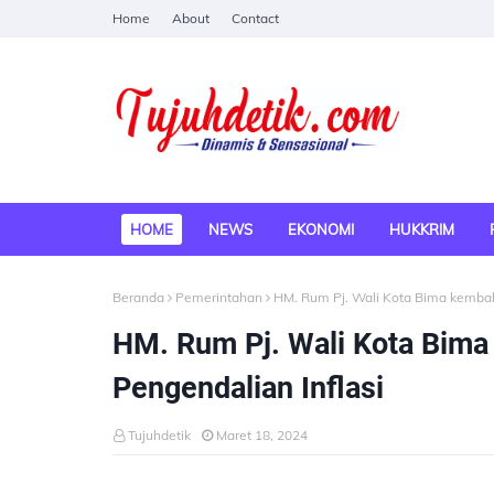
Home
About
Contact
HOME
NEWS
EKONOMI
HUKKRIM
Beranda
Pemerintahan
HM. Rum Pj. Wali Kota Bima kembali 
HM. Rum Pj. Wali Kota Bima 
Pengendalian Inflasi
Tujuhdetik
Maret 18, 2024