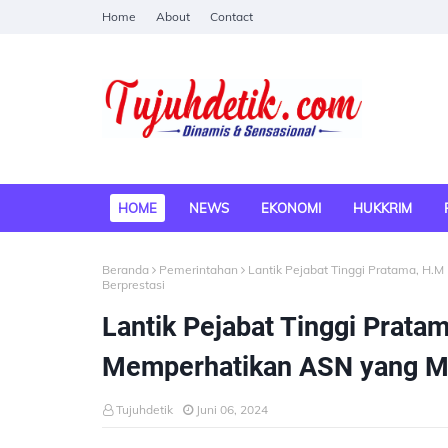
Home
About
Contact
HOME
NEWS
EKONOMI
HUKKRIM
Beranda
Pemerintahan
Lantik Pejabat Tinggi Pratama, H
Berprestasi
Lantik Pejabat Tinggi Prat
Memperhatikan ASN yang Ma
Tujuhdetik
Juni 06, 2024